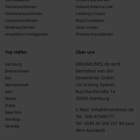
Stornokabinen
Costa Kreuzfahrten
Flusskreuzfahrten
Holland America Line
Familienkreuzfahrten
Celebrity Cruises
Luxuskreuzfahrten
Royal Caribbean
Minikreuzfahrten
nicko cruises
Kreuzfahrt-Schnäppchen
Phoenix Kreuzfahrten
Top Häfen
Über uns
DREAMLINES.de wird
Hamburg
betrieben von der
Bremerhaven
Dreamlines GmbH
Kiel
c/o Scaling Spaces,
Warnemünde
Burchardstraße 14
Köln
20095 Hamburg
Miami
Dubai
E-Mail:
info@dreamlines.de
New York
Tel.:
040-87406777
Nordkap
Tel: 0049 40 209 331 84 (aus
Venedig
dem Ausland)