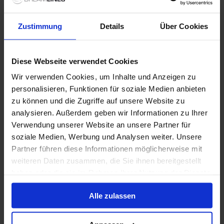
Brilliance of the Seas
Zustimmung
Details
Über Cookies
4
/5
15 Bewertungen
Diese Webseite verwendet Cookies
Großzügige Glasflächen vom Boden bis zur Decke,
Wir verwenden Cookies, um Inhalte und Anzeigen zu
Panoramaaufzüge und ruhige Rückzugsorte wie das
Adults-only-Solarium prägen ein Schiff, das ganz auf
personalisieren, Funktionen für soziale Medien anbieten
Licht, Ausblicke und entspannte Momente ausgelegt
zu können und die Zugriffe auf unsere Website zu
ist. An Bord der Brilliance of the Seas bleibt das Meer
Letzte Renovierung
:
Währung
:
analysieren. Außerdem geben wir Informationen zu Ihrer
stets im Blick und schafft ein besonders ruhiges und
2018
USD
Verwendung unserer Website an unsere Partner für
stilvolles Kreuzfahrterlebnis.
Passagiere
:
soziale Medien, Werbung und Analysen weiter. Unsere
2543
Partner führen diese Informationen möglicherweise mit
weiteren Daten zusammen, die Sie ihnen bereitgestellt
haben oder die sie im Rahmen Ihrer Nutzung der Dienste
Deckplan anzeigen
gesammelt haben.
Alle zulassen
Mehr erfahren