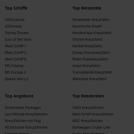
Top Schiffe
Top Reiseziele
AIDAcosma
Mittelmeer Kreuzfahrt
AIDAnova
Kanarische Inseln
Disney Dream
Nordeuropa Kreuzfahrt
Icon of the Seas
Ostsee Kreuzfahrt
Mein Schiff 1
Karibik Kreuzfahrt
Mein Schiff 2
Donau Flusskreuzfahrt
Mein Schiff 6
Rhein Flusskreuzfahrt
MS Artania
Asien Kreuzfahrt
MS Europa 2
Transatlantik Kreuzfahrt
Queen Mary 2
Weltreise Kreuzfahrt
Top Angebote
Top Reedereien
Dreamlines Packages
AIDA Kreuzfahrten
Last-Minute-Kreuzfahrten
Mein Schiff Kreuzfahrten
Kreuzfahrten mit Flug
MSC Kreuzfahrten
All Inclusive Kreuzfahrten
Norwegian Cruise Line