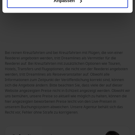
Anpassen
Bei reinen Kreuzfahrten und bei Kreuzfahrten mit Flügen, die von einer
Reederei angeboten werden, tritt Dreamlines als Vermittler für die
Reederei auf. Bei Kreuzfahrten mit zusätzlichen Optionen wie Touren,
Hotels, Transfers und Flugoptionen, die nicht von der Reederei angeboten
werden, tritt Dreamlines als Reiseveranstalter auf. Obwohl alle
Informationen zum Zeitpunkt der Veröffentlichung korrekt sind, können
sich die Angebote ändern. Bitte beachten Sie, dass viele der auf dieser
Website angezeigten Preise nicht in Echtzeit angezeigt werden. Obwohl wir
uns bemühen, unsere Preise so aktuell wie möglich zu halten, können die
hier angezeigten beworbenen Preise leicht von den Live-Preisen in
unserem Buchungssystem abweichen. Unsere Agentur behält sich das
Recht vor, Fehler ohne Strafe zu korrigieren.